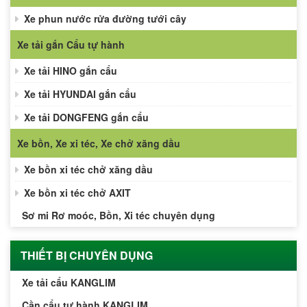
Xe phun nước rửa đường tưới cây
Xe tải gắn Cẩu tự hành
Xe tải HINO gắn cẩu
Xe tải HYUNDAI gắn cẩu
Xe tải DONGFENG gắn cẩu
Xe bồn, Xe xi téc, Xe chở xăng dầu
Xe bồn xi téc chở xăng dầu
Xe bồn xi téc chở AXIT
Sơ mi Rơ moóc, Bồn, Xi téc chuyên dụng
THIẾT BỊ CHUYÊN DỤNG
Xe tải cẩu KANGLIM
Cần cẩu tự hành KANGLIM