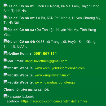
Cơ sở 01:
Thôn Du Ngoại, Xã Mai Lâm, Huyện Đông
Anh, Tp.Hà Nội.
Cơ sở 02:
Lô B3, KCN Phú Nghĩa, Huyện Chương Mỹ,
Tp.Hà Nội.
Cơ sở 03 :
Xã Tân Lập. Huyện Yên Mỹ. Tỉnh Hưng
Yên.
Cơ sở 04:
QL38, xã Tráng Liệt, Huyện Bình Giang,
Tỉnh Hải Dương.
0961 667 114
Hotline:
Email:
kanglimvietnam@gmail.com
Website:
www.xechuyendungmienbac.com
Website:
www.kanglimvietnam.vn
Website:
www.hoanghuy-dongfeng.vn
Chúng tôi trên mạng xã hội:
Facebook:
https://facebook.com/caukanglimvietnam.vn