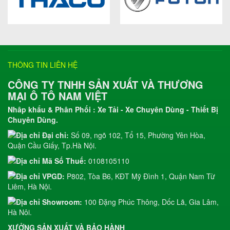
THÔNG TIN LIÊN HỆ
CÔNG TY TNHH SẢN XUẤT VÀ THƯƠNG
MẠI Ô TÔ NAM VIỆT
Nhâp khẩu & Phân Phối : Xe Tải - Xe Chuyên Dùng - Thiết Bị
Chuyên Dùng.
Đại chỉ:
Số 09, ngõ 102, Tổ 15, Phường Yên Hòa,
Quận Cầu Giấy, Tp.Hà Nội.
Mã Số Thuế:
0108105110
VPGD:
P802, Tòa B6, KĐT Mỹ Đình 1, Quận Nam Từ
Liêm, Hà Nội.
Showroom:
100 Đặng Phúc Thông, Dốc Lã, Gia Lâm,
Hà Nôi.
XƯỞNG SẢN XUẤT VÀ BẢO HÀNH