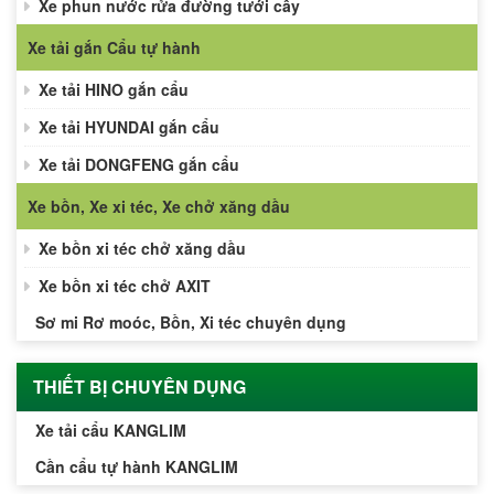
Xe phun nước rửa đường tưới cây
Xe tải gắn Cẩu tự hành
Xe tải HINO gắn cẩu
Xe tải HYUNDAI gắn cẩu
Xe tải DONGFENG gắn cẩu
Xe bồn, Xe xi téc, Xe chở xăng dầu
Xe bồn xi téc chở xăng dầu
Xe bồn xi téc chở AXIT
Sơ mi Rơ moóc, Bồn, Xi téc chuyên dụng
THIẾT BỊ CHUYÊN DỤNG
Xe tải cẩu KANGLIM
Cần cẩu tự hành KANGLIM