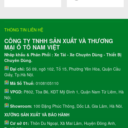
THÔNG TIN LIÊN HỆ
CÔNG TY TNHH SẢN XUẤT VÀ THƯƠNG
MẠI Ô TÔ NAM VIỆT
Nhâp khẩu & Phân Phối : Xe Tải - Xe Chuyên Dùng - Thiết Bị
Chuyên Dùng.
Đại chỉ:
Số 09, ngõ 102, Tổ 15, Phường Yên Hòa, Quận Cầu
Giấy, Tp.Hà Nội.
Mã Số Thuế:
0108105110
VPGD:
P802, Tòa B6, KĐT Mỹ Đình 1, Quận Nam Từ Liêm, Hà
Nội.
Showroom:
100 Đặng Phúc Thông, Dốc Lã, Gia Lâm, Hà Nôi.
XƯỞNG SẢN XUẤT VÀ BẢO HÀNH
Cơ sở 01:
Thôn Du Ngoại, Xã Mai Lâm, Huyện Đông Anh,