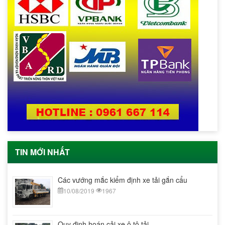
TIN MỚI NHẤT
Các vướng mắc kiểm định xe tải gắn cẩu
10/08/2019
1967
ện
Quy định hoán cải xe ô tô tải