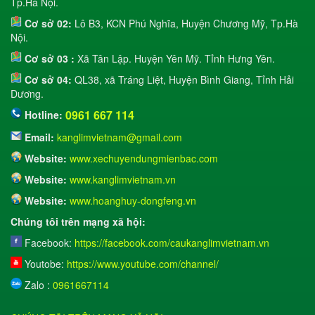
Tp.Hà Nội.
Cơ sở 02:
Lô B3, KCN Phú Nghĩa, Huyện Chương Mỹ, Tp.Hà
Nội.
Cơ sở 03 :
Xã Tân Lập. Huyện Yên Mỹ. Tỉnh Hưng Yên.
Cơ sở 04:
QL38, xã Tráng Liệt, Huyện Bình Giang, Tỉnh Hải
Dương.
0961 667 114
Hotline:
Email:
kanglimvietnam@gmail.com
Website:
www.xechuyendungmienbac.com
Website:
www.kanglimvietnam.vn
Website:
www.hoanghuy-dongfeng.vn
Chúng tôi trên mạng xã hội:
Facebook:
https://facebook.com/caukanglimvietnam.vn
​ Youtobe:
https://www.youtube.com/channel/
Zalo :
0961667114