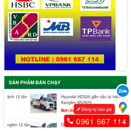
SẢN PHẨM BÁN CHẠY
tấn
Hyundai HD320 gắn cẩu tự hành 12 tấn
new
Kanglim KS2825
Đăng ký báo giá
Mời liên hệ
0961 667 114
 tấn
DONGFENG 4 chân máy 340HP gắn cẩu 15
tấn KANGLIM KS5206