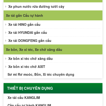
Xe phun nước rửa đường tưới cây
Xe tải gắn Cẩu tự hành
Xe tải HINO gắn cẩu
Xe tải HYUNDAI gắn cẩu
Xe tải DONGFENG gắn cẩu
Xe bồn, Xe xi téc, Xe chở xăng dầu
Xe bồn xi téc chở xăng dầu
Xe bồn xi téc chở AXIT
Sơ mi Rơ moóc, Bồn, Xi téc chuyên dụng
THIẾT BỊ CHUYÊN DỤNG
Xe tải cẩu KANGLIM
Cần cẩu tự hành KANGLIM