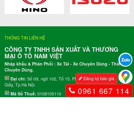
THÔNG TIN LIÊN HỆ
CÔNG TY TNHH SẢN XUẤT VÀ THƯƠNG
MẠI Ô TÔ NAM VIỆT
Nhâp khẩu & Phân Phối : Xe Tải - Xe Chuyên Dùng - Thiết Bị
Chuyên Dùng.
Đăng ký báo giá
Đại chỉ:
Số 09, ngõ 102, Tổ 15, Phường Yên Hòa, Quận Cầu
Giấy, Tp.Hà Nội.
0961 667 114
Mã Số Thuế:
0108105110
VPGD:
P802, Tòa B6, KĐT Mỹ Đình 1, Quận Nam Từ Liêm, Hà
Nội.
Showroom:
100 Đặng Phúc Thông, Dốc Lã, Gia Lâm, Hà Nôi.
XƯỞNG SẢN XUẤT VÀ BẢO HÀNH