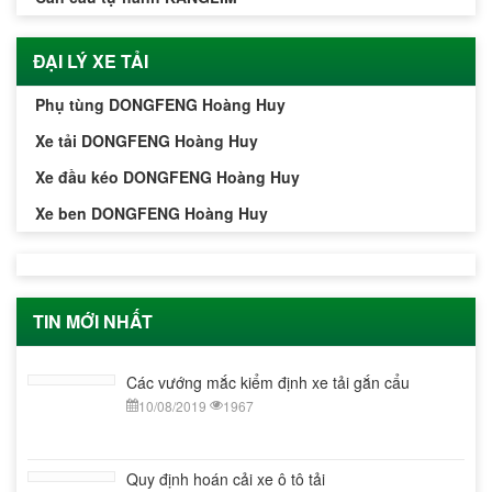
ĐẠI LÝ XE TẢI
Phụ tùng DONGFENG Hoàng Huy
Xe tải DONGFENG Hoàng Huy
Xe đầu kéo DONGFENG Hoàng Huy
Xe ben DONGFENG Hoàng Huy
TIN MỚI NHẤT
Các vướng mắc kiểm định xe tải gắn cẩu
Giá bán Xe tải hút chất thải, hút bể phốt, hút
hầm cầu, hút bùn cực tốt tại Hà Nội
10/08/2019
1967
10/08/2019
1144
Quy định hoán cải xe ô tô tải
Các dòng xe ô tô tải phổ biến ở Việt Nam hiện