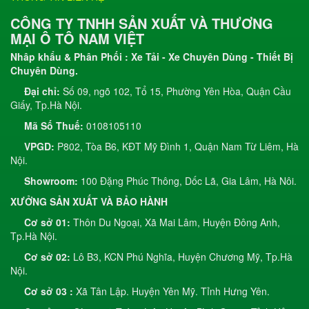
CÔNG TY TNHH SẢN XUẤT VÀ THƯƠNG
MẠI Ô TÔ NAM VIỆT
Nhâp khẩu & Phân Phối : Xe Tải - Xe Chuyên Dùng - Thiết Bị
Chuyên Dùng.
Đại chỉ:
Số 09, ngõ 102, Tổ 15, Phường Yên Hòa, Quận Cầu
Giấy, Tp.Hà Nội.
Mã Số Thuế:
0108105110
VPGD:
P802, Tòa B6, KĐT Mỹ Đình 1, Quận Nam Từ Liêm, Hà
Nội.
Showroom:
100 Đặng Phúc Thông, Dốc Lã, Gia Lâm, Hà Nôi.
XƯỞNG SẢN XUẤT VÀ BẢO HÀNH
Cơ sở 01:
Thôn Du Ngoại, Xã Mai Lâm, Huyện Đông Anh,
Tp.Hà Nội.
Cơ sở 02:
Lô B3, KCN Phú Nghĩa, Huyện Chương Mỹ, Tp.Hà
Nội.
Cơ sở 03 :
Xã Tân Lập. Huyện Yên Mỹ. Tỉnh Hưng Yên.