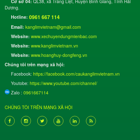
Cơ sở 04:
QL38, xã Tráng Liệt, Huyện Bình Giang, Tỉnh Hải
Dương.
0961 667 114
Hotline:
Email:
kanglimvietnam@gmail.com
Website:
www.xechuyendungmienbac.com
Website:
www.kanglimvietnam.vn
Website:
www.hoanghuy-dongfeng.vn
Chúng tôi trên mạng xã hội:
Facebook:
https://facebook.com/caukanglimvietnam.vn
​ Youtobe:
https://www.youtube.com/channel/
Zalo :
0961667114
CHÚNG TÔI TRÊN MẠNG XÃ HỘI