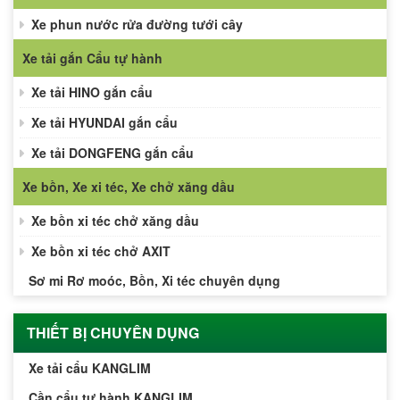
Xe phun nước rửa đường tưới cây
Xe tải gắn Cẩu tự hành
Xe tải HINO gắn cẩu
Xe tải HYUNDAI gắn cẩu
Xe tải DONGFENG gắn cẩu
Xe bồn, Xe xi téc, Xe chở xăng dầu
Xe bồn xi téc chở xăng dầu
Xe bồn xi téc chở AXIT
Sơ mi Rơ moóc, Bồn, Xi téc chuyên dụng
THIẾT BỊ CHUYÊN DỤNG
Xe tải cẩu KANGLIM
Cần cẩu tự hành KANGLIM